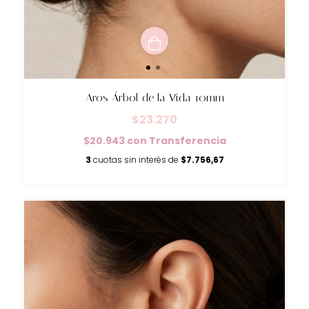
Aros Árbol de la Vida 10mm
$23.270
$20.943
con
Transferencia
3
cuotas sin interés de
$7.756,67