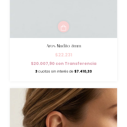
Aros Nudito 8mm
$22.231
$20.007,90
con
Transferencia
3
cuotas sin interés de
$7.410,33