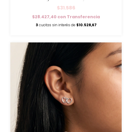
$31.586
$28.427,40
con
Transferencia
3
cuotas sin interés de
$10.528,67