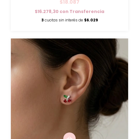
$18.087
$16.278,30
con
Transferencia
3
cuotas sin interés de
$6.029