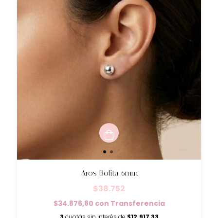
Aros Bolita 6mm
$38.752
$34.876,80
con
Transferencia
3
cuotas sin interés de
$12.917,33