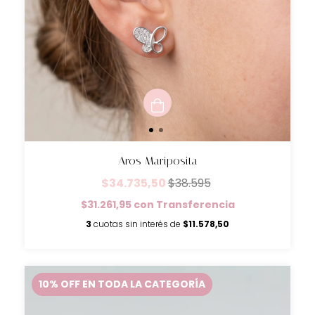
Aros Mariposita
$34.735,50
$38.595
$31.261,95
con
Transferencia
3
cuotas sin interés de
$11.578,50
10% OFF EN TODA LA CATEGORÍA