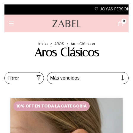
🤍 JOYAS PERSONALIZADAS EN PLATA 925 🤍 · 10% O
0
Inicio
>
AROS
>
Aros Clásicos
Aros Clásicos
Filtrar
10% OFF EN TODA LA CATEGORÍA