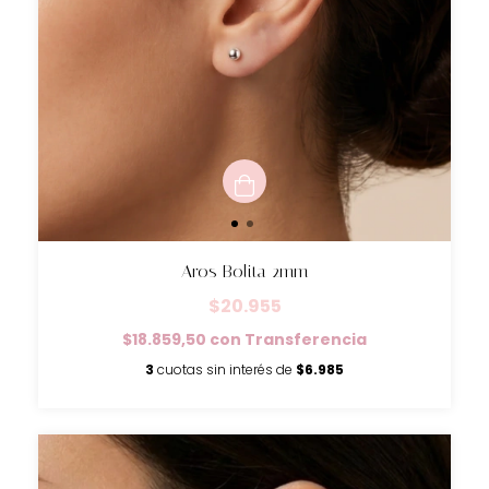
Aros Bolita 2mm
$20.955
$18.859,50
con
Transferencia
3
cuotas sin interés de
$6.985