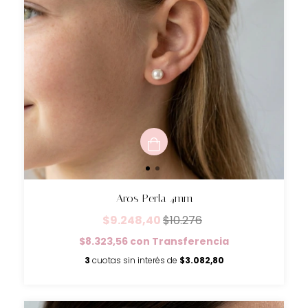
Aros Perla 4mm
$9.248,40
$10.276
$8.323,56
con
Transferencia
3
cuotas sin interés de
$3.082,80