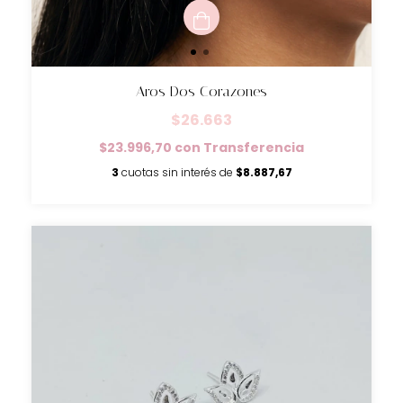
Aros Dos Corazones
$26.663
$23.996,70
con
Transferencia
3
cuotas sin interés de
$8.887,67