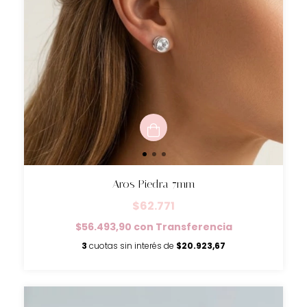
Aros Piedra 7mm
$62.771
$56.493,90
con
Transferencia
3
cuotas sin interés de
$20.923,67