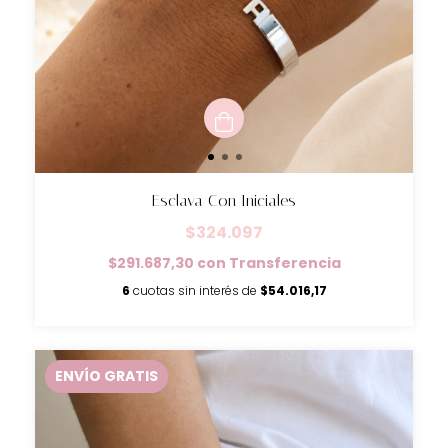
Esclava Con Iniciales
$324.097
$291.687,30
con
Transferencia
6
cuotas sin interés de
$54.016,17
ENVÍO GRATIS