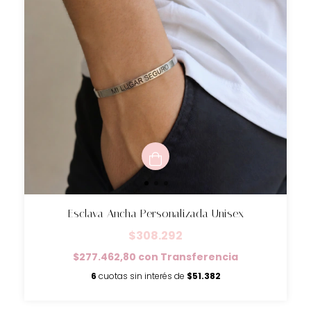
Esclava Ancha Personalizada Unisex
$308.292
$277.462,80
con
Transferencia
6
cuotas sin interés de
$51.382