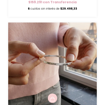
$159.291
con
Transferencia
6
cuotas sin interés de
$29.498,33