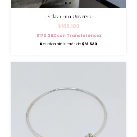
Esclava Fina Universo
$189.180
$170.262
con
Transferencia
6
cuotas sin interés de
$31.530