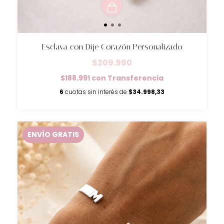
Esclava con Dije Corazón Personalizado
$209.990
$188.991
con
Transferencia
6
cuotas sin interés de
$34.998,33
ENVÍO GRATIS