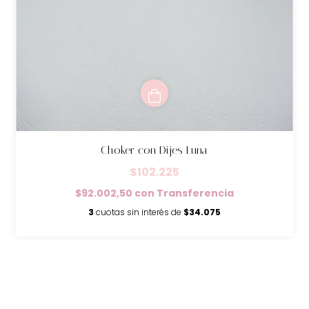
Choker con Dijes Luna
$102.225
$92.002,50
con
Transferencia
3
cuotas sin interés de
$34.075