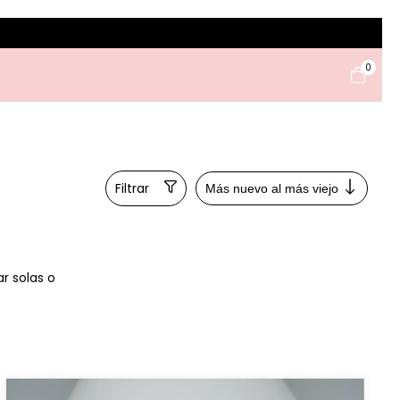
0
Filtrar
r solas o