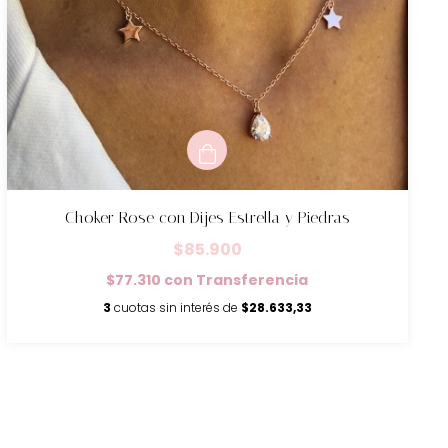
Choker Rose con Dijes Estrella y Piedras
$85.900
$77.310
con
Transferencia
3
cuotas sin interés de
$28.633,33