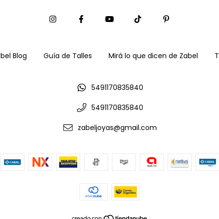
bel Blog
Guía de Talles
Mirá lo que dicen de Zabel
T
5491170835840
5491170835840
zabeljoyas@gmail.com