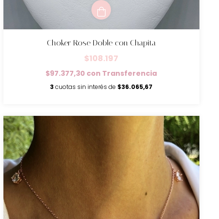
Choker Rose Doble con Chapita
$108.197
$97.377,30
con
Transferencia
3
cuotas sin interés de
$36.065,67