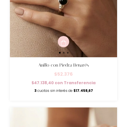
Anillo con Piedra Benarés
$52.376
$47.138,40
con
Transferencia
3
cuotas sin interés de
$17.458,67