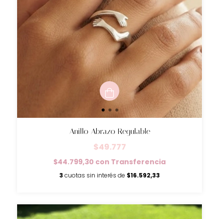
Anillo Abrazo Regulable
$49.777
$44.799,30
con
Transferencia
3
cuotas sin interés de
$16.592,33