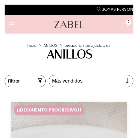
🤍 JOYAS PERSONALIZADAS EN PLATA 925 🤍 · 10
0
Inicio
>
ANILLOS
>
breadcrumbs.ajustables1
ANILLOS
Filtrar
¡¡DESCUENTO PROGRESIVO!!