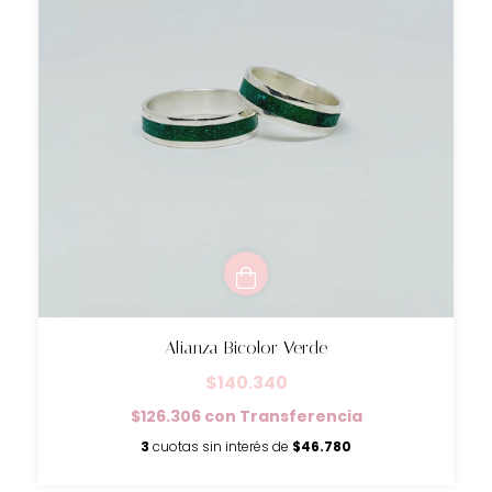
Alianza Bicolor Verde
$140.340
$126.306
con
Transferencia
3
cuotas sin interés de
$46.780