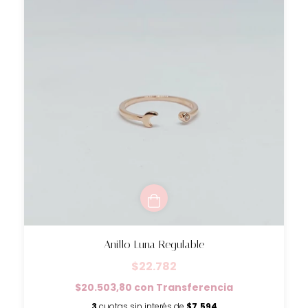
Anillo Luna Regulable
$22.782
$20.503,80
con
Transferencia
3
cuotas sin interés de
$7.594