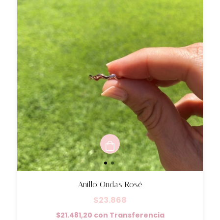
Anillo Ondas Rosé
$23.868
$21.481,20
con
Transferencia