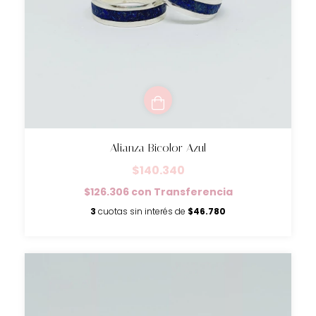
Alianza Bicolor Azul
$140.340
$126.306
con
Transferencia
3
cuotas sin interés de
$46.780