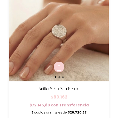
Anillo Sello San Benito
$80.162
$72.145,80
con
Transferencia
3
cuotas sin interés de
$26.720,67