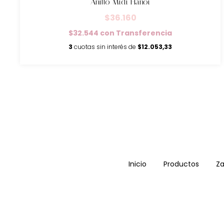
Anillo Midi Hanoi
$36.160
$32.544
con
Transferencia
3
cuotas sin interés de
$12.053,33
Inicio
Productos
Za