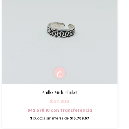
Anillo Midi Phuket
$47.309
$42.578,10
con
Transferencia
3
cuotas sin interés de
$15.769,67