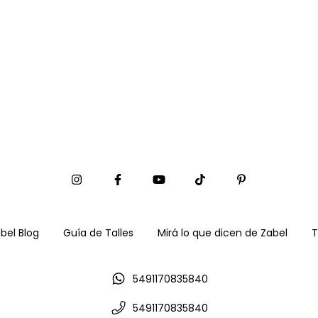
bel Blog
Guía de Talles
Mirá lo que dicen de Zabel
T
5491170835840
5491170835840